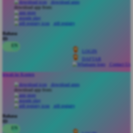
download apps
download app from:
Oh Ma Grain
Okiedog
gift registry
P
Bahasa
ID
Peachy
LOGIN
Phil & Ted's
DAFTAR
Philips Avent
Contact Us
Pigeon
lewati ke Konten
Playgro
download apps
download app from:
Poled Global
Ponycycle
gift registry
Puma
Bahasa
ID
Pureats