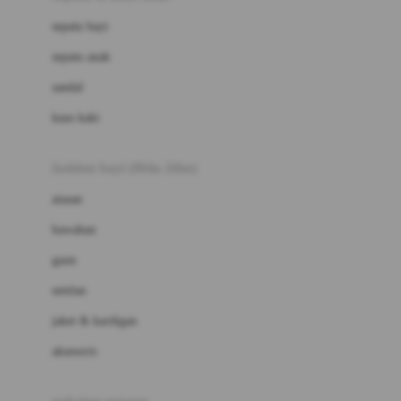
Bio Oil
sepatu bayi
Biolane
sepatu anak
Bite Fighters
sandal
Bizzi Growin
kaus kaki
Blackmores
fashion bayi (0bln-3thn)
Blooming Marvellous
atasan
Bonnels
bawahan
Bravado
gaun
Bruder
setelan
Brush Baby
jaket & kardigan
Buds Organics
aksesoris
Bugaboo
Buggygear