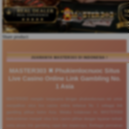
Share product:
JUARANYA MASTER303 DI INDONESIA !
MASTER303 ✖ Phukienlocnuoc Situs
Live Casino Online Link Gambling No.
1 Asia
MASTER303 menjalin kerjasama dengan phukienlocnuoc.net untuk
menjadikan situs live casino online terbesar No. 1 sebagai link
gambling pilihan bettor Asia. Melalui kolaborasi ini, MASTER303
berkomitmen menjadi situs live casino pilihan dengan layanan terbaik
serta akses link gambling cepat dan terpercaya. Berbagai permainan