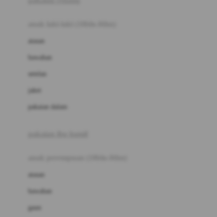
pakaian renang
Bumkins
anak laki-laki (18bln-8thn)
C
atasan
Cetaphil
bawahan
Chicco
setelan
Childlife
jaket
Clevamama
pakaian dalam
Cocolatte
Cottonseeds
pakaian ibu hamil
Cozy N Safe
anak perempuan (18bln-8thn)
Crane
atasan
Cybex
bawahan
D
gaun