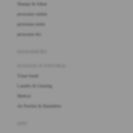
London Taxi
Shampo & Sabun
Love To Dream
perawatan rambut
perawatan mulut
M
perawatan diri
Magformers
Mama's Choice
perawatan ibu
Mamas&Papas
kesehatan & kebersihan
Mamaway
Tissue basah
Maxi Cosi
Laundry & Cleaning
Megabloks
Medical
Micro
Air Purifier & Humidifier
MiDeer
Mimi & Lula
potty
Mini Monkey