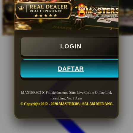
LOGIN
DAFTAR
MASTER303 ✖ Phukienlocnuoc Situs Live Casino Online Link
Gambling No. 1 Asia
© Copyright 2012 - 2026 MASTER303 | SALAM MENANG