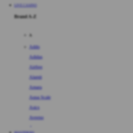
LIVE CASINO
Brand A-Z
A
Addo
Adidas
Airfree
Alamii
Amara
Aqua Scale
Asics
Aveeno
Awan
MASTER303