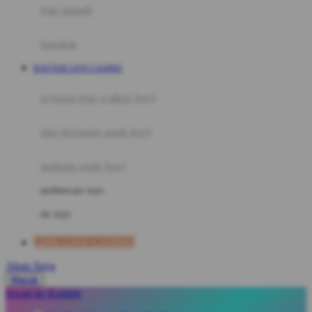
Moby
bak mandi
Momami
handuk
Mothercare
DAFTAR LIVE CASINO
Mustela
ayunan dan walker bayi
My Buddy Tag
My K
alas bermain anak bayi
N
mainan anak bayi
Naif
mothercare toys
Nike
elc toys
Nordic Natural
LINK LIVE CASINO
Nuby
Akun Saya
Nuna
Masuk
lewati ke Konten
O