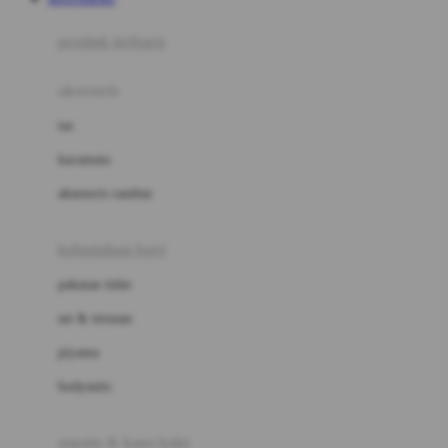
Azetabio
produk terbaru
B
aksesoris
Baabaasheepz
tas
Babiators
kacamata
Baby Dove
aksesoris rambut
Baby Jogger
Baby Rovega
kebutuhan bayi
Babybee
pakaian tidur
Banana Boat
set & terusan
Banz
piyama
Barbie
bodysuits
Beaba
Beauty Barn
sepatu & kaus kaki