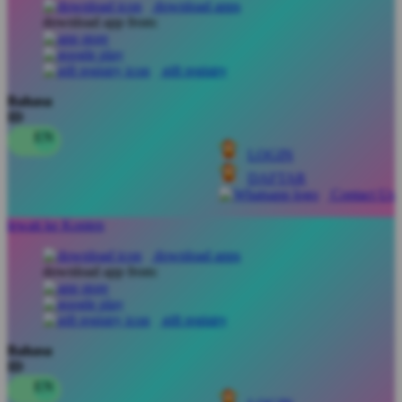
download apps
download app from:
Oh Ma Grain
Okiedog
gift registry
P
Bahasa
ID
Peachy
LOGIN
Phil & Ted's
DAFTAR
Philips Avent
Contact Us
Pigeon
lewati ke Konten
Playgro
download apps
download app from:
Poled Global
Ponycycle
gift registry
Puma
Bahasa
ID
Pureats