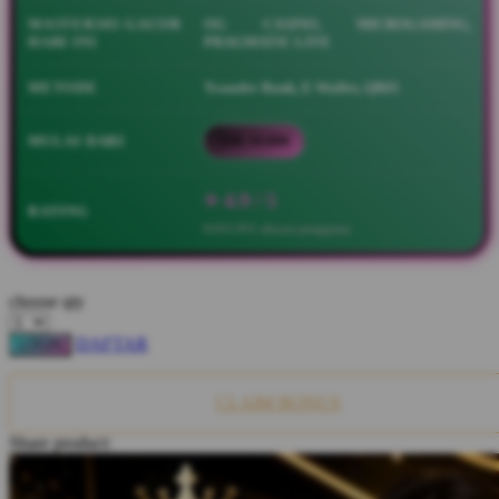
Twistshake
MASTER303 GACOR
OG CASINO, MICROGAMING,
HARI INI
PRAGMATIC LIVE
TY Toys
METODE
Transfer Bank, E-Wallet, QRIS
U
MULAI DARI
IDR 10.000
V
⭐ 4.9 / 5
RATING
Veja
8.651.951 ulasan pengguna
Vitaflow
Vtech
choose qty
DAFTAR
LOGIN
W
Waterland
CLAIM BONUS
Wellness
Share product:
X