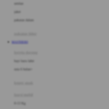
Dae Organics
setelan
Docare
jaket
Doona
pakaian dalam
Down To Earth
Drew
pakaian tidur
Dr. Brown's
MASTER303
E
kereta dorong
ELC
bayi baru lahir
Ergobaby
usia 6 bulan+
Expert Care
koper anak
Ezyroller
kursi mobil
F
0-13 Kg
Felt So Sweet