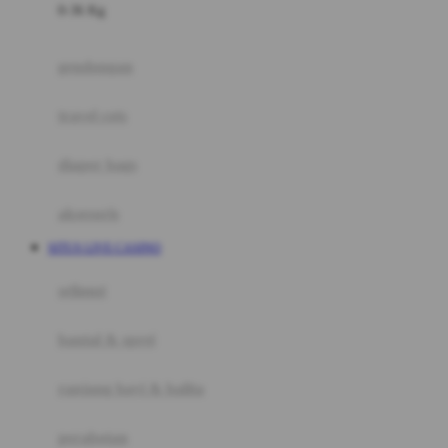
0-36 Kg
Fisher Price
Flipper
gendongan
Friends Of Sally
travel cots
G
diaper bags
Gb
Geko
aksesoris
Graco
SITUS LIVE CASINO
Gund
selimut
H
bantal & sprei
Habbie
Haenim
ranjang bayi & balita
Happy Horse
perabotan