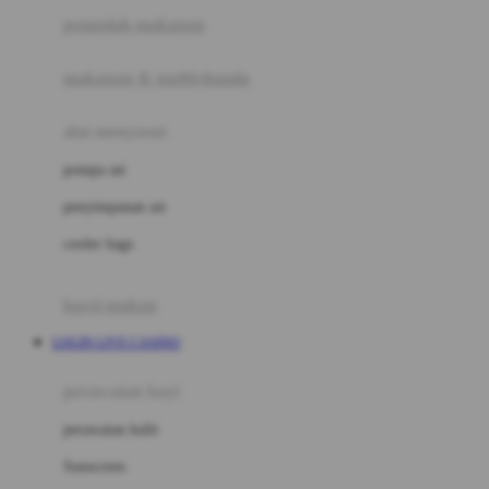
pengolah makanan
Joolz
Jujube
makanan & multivitamin
K
alat menyusui
Kiddycuts
pompa asi
Kumon
penyimpanan asi
L
cooler bags
Leapfrog
kursi makan
Leclerc
LOGIN LIVE CASINO
Lee Vierra
Lillebaby
perawatan bayi
Little Bird Told Me
perawatan kulit
Little Miss Janis
Sunscreen