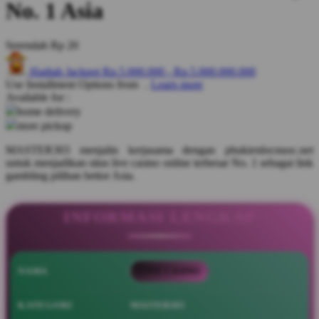
Squishmallows
No. 1 Asia
Starbooks
Serendah
Rp 20
Stick-O
Hadiah Jackpot
Rp.5.000.000
-
Rp.5.000.000.000
Stokke
Use Installment Options from
.
Learn more
Available for :
Sudocrem
home delivery
Sumimo
store pickup
Sunnylife
MASTER303 menjalin kerjasama dengan phukienlocnuoc.net
untuk menjadikan situs live casino online terbesar No. 1 sebagai link
Sun-Staches
gambling pilihan bettor Asia.
Swimava
INFORMASI LENGKAP
T
Tommee Tippee
NAMA
LIVE CASINO
Trunki
Tutti Bambini
KATEGORI
MASTER303