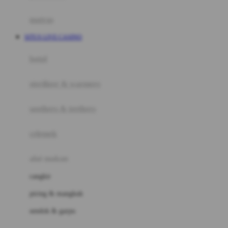
Happy Tummy
Hauck
matras
Havaianas
SITUS LIVE CASINO
Hegen
botol
Hot Wheels
sterilizer & warmers
Hybrid
soothers & teethers
I
Inlacta DHA
celemek
Interlac
alat makan
Ivenet
cangkir
J
piring & mangkuk
Jack N Jill
sendok & garpu
Joie