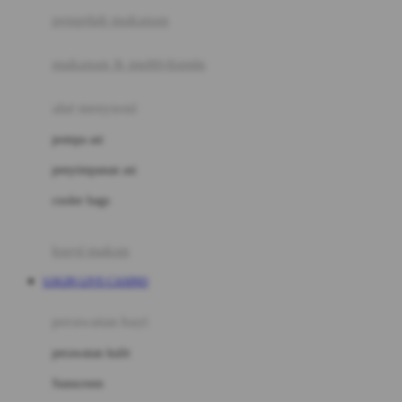
pengolah makanan
Joolz
Jujube
makanan & multivitamin
K
alat menyusui
Kiddycuts
pompa asi
Kumon
penyimpanan asi
L
cooler bags
Leapfrog
kursi makan
Leclerc
LOGIN LIVE CASINO
Lee Vierra
Lillebaby
perawatan bayi
Little Bird Told Me
perawatan kulit
Little Miss Janis
Sunscreen