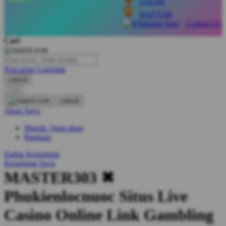
LOGIN
Q
DAFTAR
Contact Us
QV Baby
Cari
R
Real Shades
Pencarian Lanjutan
cancel
Red Castle
Cari
Ribbon Madness
cancel
Akun Saya
S
Masuk / buat akun
Bantuan
Sebamed
Daftar Keinginan
Silver Cross
Keranjang Saya
MASTER303 ✖
Simply Idea
Phukienlocnuoc Situs Live
Skip Hop
Spectra
Casino Online Link Gambling