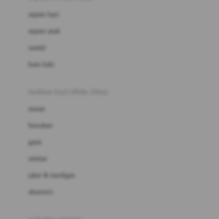
Bio Oil
sepatu bayi
Biolane
sepatu anak
Bite Fighters
sandal
Bizzi Growin
kaus kaki
Blackmores
fashion bayi (0bln-3thn)
Blooming Marvellous
atasan
Bonnels
bawahan
Bravado
gaun
Bruder
setelan
Brush Baby
jaket & kardigan
Buds Organics
aksesoris
Bugaboo
Buggygear