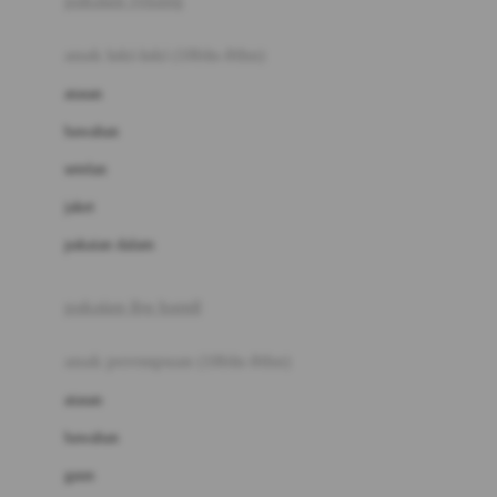
pakaian renang
Bumkins
anak laki-laki (18bln-8thn)
C
atasan
Cetaphil
bawahan
Chicco
setelan
Childlife
jaket
Clevamama
pakaian dalam
Cocolatte
Cottonseeds
pakaian ibu hamil
Cozy N Safe
anak perempuan (18bln-8thn)
Crane
atasan
Cybex
bawahan
D
gaun