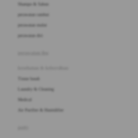
London Taxi
Shampo & Sabun
Love To Dream
perawatan rambut
perawatan mulut
M
perawatan diri
Magformers
Mama's Choice
perawatan ibu
Mamas&Papas
kesehatan & kebersihan
Mamaway
Tissue basah
Maxi Cosi
Laundry & Cleaning
Megabloks
Medical
Micro
Air Purifier & Humidifier
MiDeer
Mimi & Lula
potty
Mini Monkey